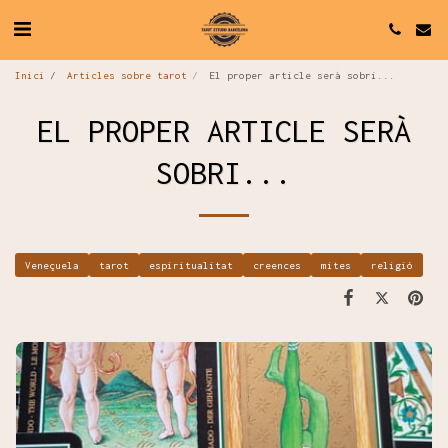
Inici
Articles sobre tarot
El proper article serà sobri...
EL PROPER ARTICLE SERÀ
SOBRI...
Veneçuela
tarot
espiritualitat
creences
mites
religió